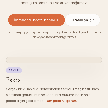
dönüşüm temiz kalır ve dikkat dağıtmaz.
İlk renderı ücretsiz dene
Nasıl çalışır
Uygun ve giriş yapmış her hesap için bir yüksek kaliteli filigranlı önizleme.
Kart veya cüzdan kredisi gerekmez.
ESKIZ
ORIGINAL
EAZYRENDER OUTPUT
ESKIZ
Eskiz
Gerçek bir kullanıcı yüklemesinden seçildi. Amaç basit: ham
bir mimari görüntünün ne kadar hızlı sunuma hazır hale
gelebildiğini göstermek.
Tüm galeriyi görün.