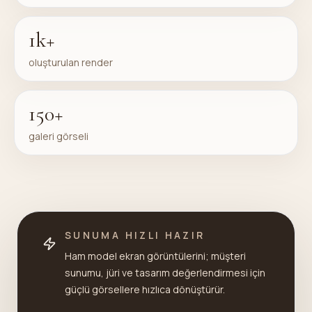
1k+
oluşturulan render
150+
galeri görseli
SUNUMA HIZLI HAZIR
Ham model ekran görüntülerini; müşteri
sunumu, jüri ve tasarım değerlendirmesi için
güçlü görsellere hızlıca dönüştürür.