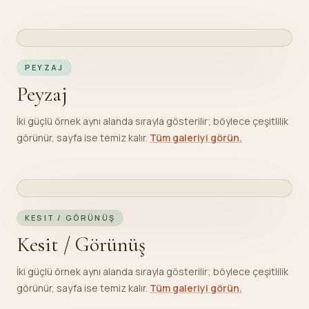
PEYZAJ
VARIANT
1
/
2
ORIGINAL
EAZYRENDER OUTPUT
PEYZAJ
Peyzaj
İki güçlü örnek aynı alanda sırayla gösterilir; böylece çeşitlilik
görünür, sayfa ise temiz kalır.
Tüm galeriyi görün.
KESIT / GÖRÜNÜŞ
VARIANT
1
/
2
ORIGINAL
EAZYRENDER OUTPUT
KESIT / GÖRÜNÜŞ
Kesit / Görünüş
İki güçlü örnek aynı alanda sırayla gösterilir; böylece çeşitlilik
görünür, sayfa ise temiz kalır.
Tüm galeriyi görün.