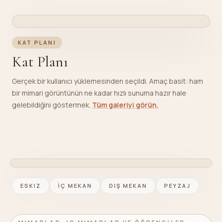
KAT PLANI
ORIGINAL
EAZYRENDER OUTPUT
KAT PLANI
Kat Planı
Gerçek bir kullanıcı yüklemesinden seçildi. Amaç basit: ham
bir mimari görüntünün ne kadar hızlı sunuma hazır hale
gelebildiğini göstermek.
Tüm galeriyi görün.
SEÇILI ANA GÖRSEL
ORIGINAL
EAZYRENDER OUTPUT
ESKIZ
İÇ MEKAN
DIŞ MEKAN
PEYZAJ