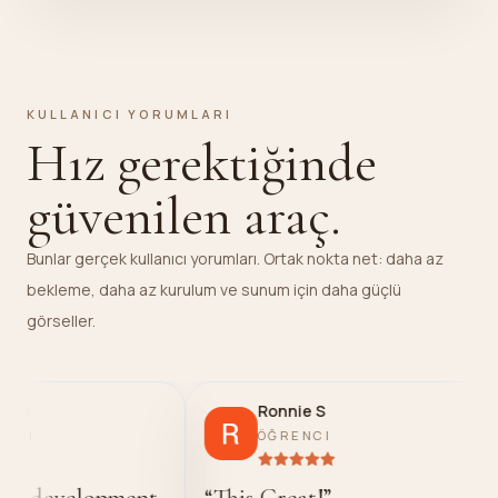
KULLANICI YORUMLARI
Hız gerektiğinde
güvenilen araç.
Bunlar gerçek kullanıcı yorumları. Ortak nokta net: daha az
bekleme, daha az kurulum ve sunum için daha güçlü
görseller.
Ronnie S
Ian Mw
ÖĞRENCI
MÜHE
ment
“
This Great!
”
“
Accurate 