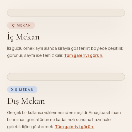
İÇ MEKAN
VARIANT
1
/
2
ORIGINAL
EAZYRENDER OUTPUT
İÇ MEKAN
İç Mekan
İki güçlü örnek aynı alanda sırayla gösterilir; böylece çeşitlilik
görünür, sayfa ise temiz kalır.
Tüm galeriyi görün.
DIŞ MEKAN
ORIGINAL
EAZYRENDER OUTPUT
DIŞ MEKAN
Dış Mekan
Gerçek bir kullanıcı yüklemesinden seçildi. Amaç basit: ham
bir mimari görüntünün ne kadar hızlı sunuma hazır hale
gelebildiğini göstermek.
Tüm galeriyi görün.