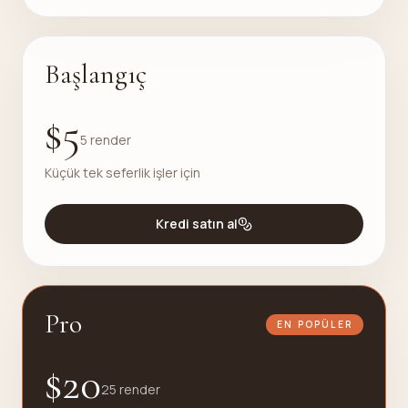
Başlangıç
$5
5 render
Küçük tek seferlik işler için
Kredi satın al
Pro
EN POPÜLER
$20
25 render