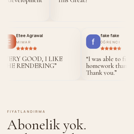
Etee Agrawal
f
MIMAR
Ö
“
VERY GOOD, I LIKE
“
I was 
THE RENDERING
”
homewo
Thank 
FIYATLANDIRMA
Abonelik yok.