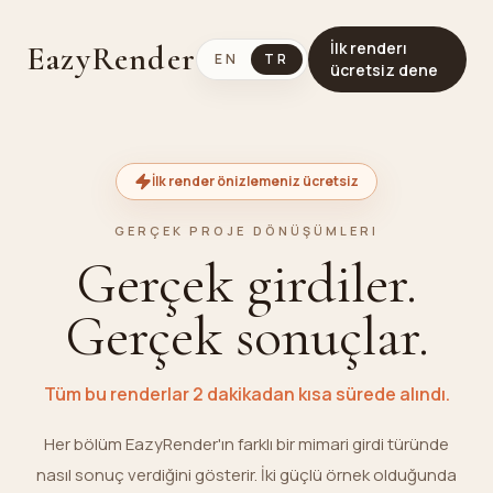
İlk renderı
EazyRender
EN
TR
ücretsiz dene
İlk render önizlemeniz ücretsiz
GERÇEK PROJE DÖNÜŞÜMLERI
Gerçek girdiler.
Gerçek sonuçlar.
Tüm bu renderlar 2 dakikadan kısa sürede alındı.
Her bölüm EazyRender'ın farklı bir mimari girdi türünde
nasıl sonuç verdiğini gösterir. İki güçlü örnek olduğunda