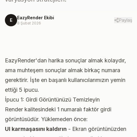
EazyRender Ekibi
E
Paylaş
8 Şubat 2026
EazyRender'dan harika sonuçlar almak kolaydır,
ama
muhteşem
sonuçlar almak birkaç numara
gerektirir. İşte en başarılı kullanıcılarımızın yemin
ettiği 5 ipucu.
İpucu 1: Girdi Görüntünüzü Temizleyin
Render kalitesindeki 1 numaralı faktör girdi
görüntüsüdür. Yüklemeden önce:
UI karmaşasını kaldırın
- Ekran görüntünüzden