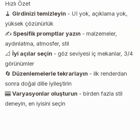
Hızlı Özet
🧹
Girdinizi temizleyin
- UI yok, açıklama yok,
yüksek çözünürlük
✍️
Spesifik promptlar yazın
- malzemeler,
aydınlatma, atmosfer, stil
📐
İyi açılar seçin
- göz seviyesi iç mekanlar, 3/4
görünümler
🔄
Düzenlemelerle tekrarlayın
- ilk renderdan
sonra doğal dille iyileştirin
🎰
Varyasyonlar oluşturun
- birden fazla stil
deneyin, en iyisini seçin