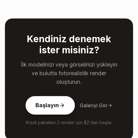
✨
Kendiniz denemek
ister misiniz?
İlk modelinizi veya görselinizi yükleyin
ve bulutta fotorealistik render
oluşturun.
Başlayın
Galeriyi Gör
🏗️
Kredi paketleri 2 render için $2'dan başlar.