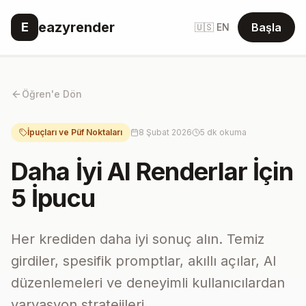
eazyrender
E
Başla
🇺🇸 EN
Öğren'e Dön
İpuçları ve Püf Noktaları
8 Şubat 2026
5 dk okuma
Daha İyi AI Renderlar İçin
5 İpucu
Her krediden daha iyi sonuç alın. Temiz
girdiler, spesifik promptlar, akıllı açılar, AI
düzenlemeleri ve deneyimli kullanıcılardan
varyasyon stratejileri.