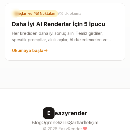
3
İpuçları ve Püf Noktaları
5 dk okuma
Daha İyi AI Renderlar İçin 5 İpucu
Her krediden daha iyi sonuç alın. Temiz girdiler,
spesifik promptlar, akıllı açılar, AI düzenlemeleri ve
deneyimli kullanıcılardan varyasyon stratejileri.
Okumaya başla
eazyrender
E
Blog
Öğren
Gizlilik
Şartlar
İletişim
©
2026
EazyRender.